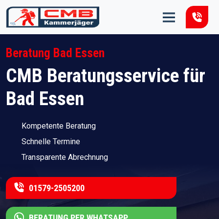
Zum Inhalt springen
Beratung Bad Essen
CMB Beratungsservice für
Bad Essen
Kompetente Beratung
Schnelle Termine
Transparente Abrechnung
01579-2505200
BERATUNG PER WHATSAPP