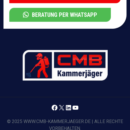
BERATUNG PER WHATSAPP
Facebook
X
LinkedIn
YouTube
© 2025 WWW.CMB-KAMMERJAEGER.DE | ALLE RECHTE
VORBEHALTEN.