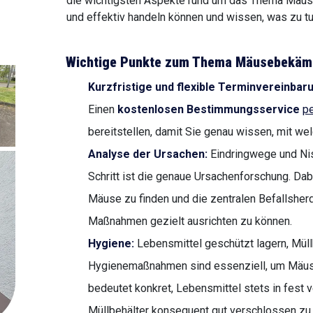
die wichtigsten Aspekte rund um das Thema Mäus
und effektiv handeln können und wissen, was zu tun
Wichtige Punkte zum Thema Mäusebekäm
Kurzfristige und flexible Terminvereinbar
Einen
kostenlosen Bestimmungsservice
pe
bereitstellen, damit Sie genau wissen, mit we
Analyse der Ursachen:
Eindringwege und Nis
Schritt ist die genaue Ursachenforschung. Dabe
Mäuse zu finden und die zentralen Befallsher
Maßnahmen gezielt ausrichten zu können.
Hygiene:
Lebensmittel geschützt lagern, Müll
Hygienemaßnahmen sind essenziell, um Mäus
bedeutet konkret, Lebensmittel stets in fest 
Müllbehälter konsequent gut verschlossen zu 