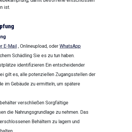
ebekämpfung, damit Betroffene entschlossen
 ist.
pfung
ung
r E-Mail
, Onlineupload, oder
WhatsApp
lchem Schädling Sie es zu tun haben.
tplätze identifizieren Ein entscheidender
i gilt es, alle potenziellen Zugangsstellen der
de im Gebäude zu ermitteln, um spätere
behälter verschließen Sorgfältige
en die Nahrungsgrundlage zu nehmen. Das
verschlossenen Behältern zu lagern und
halten.