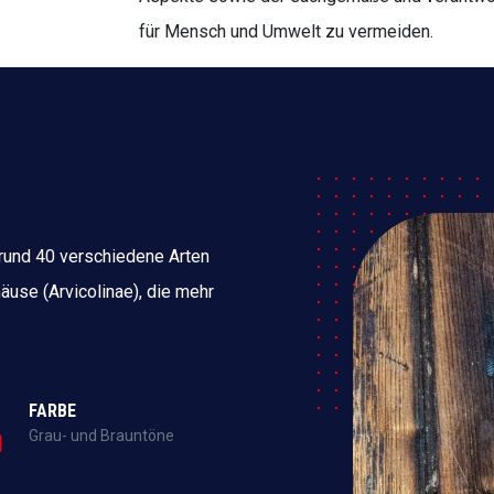
für Mensch und Umwelt zu vermeiden.
 rund 40 verschiedene Arten
äuse (Arvicolinae), die mehr
FARBE
Grau- und Brauntöne