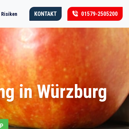
KONTAKT
01579-2505200
Risiken
ng in Würzburg
PP