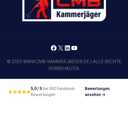
Facebook
X
LinkedIn
YouTube
© 2025 WWW.CMB-KAMMERJAEGER.DE | ALLE RECHTE
VORBEHALTEN.
5,0 / 5
bei 342 Facebook-
Bewertungen
Bewertungen
ansehen →