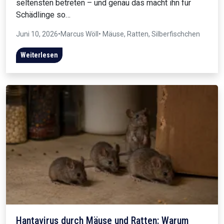
seltensten betreten – und genau das macht ihn für
Schädlinge so…
Juni 10, 2026
•
Marcus Wöll
• Mäuse, Ratten, Silberfischchen
Weiterlesen
Hantavirus durch Mäuse und Ratten: Warum