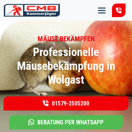
Zum Inhalt springen
MÄUSE BEKÄMPFEN
Professionelle
Mäusebekämpfung in
Wolgast
01579-2505200
BERATUNG PER WHATSAPP