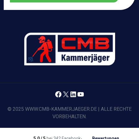
Facebook
X
LinkedIn
YouTube
© 2025 WWW.CMB-KAMMERJAEGER.DE | ALLE RECHTE
VORBEHALTEN.
5,0 / 5
bei 342 Facebook-
Bewertungen