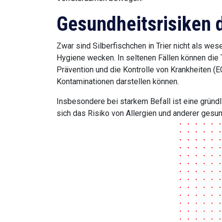
Gesundheitsrisiken d
Zwar sind Silberfischchen in Trier nicht als we
Hygiene wecken. In seltenen Fällen können die 
die Prävention und die Kontrolle von Krankheite
Kontaminationen darstellen können.
Insbesondere bei starkem Befall ist eine gründ
sich das Risiko von Allergien und anderer gesun
Effektive 
Trotz aller Vorsichtsmaßnahmen, besteht trotzd
gegen die Silberfischchen anzugehen. Ein e
zuverlässig anlocken und fangen. Zusätzlich 
solche Produkte 