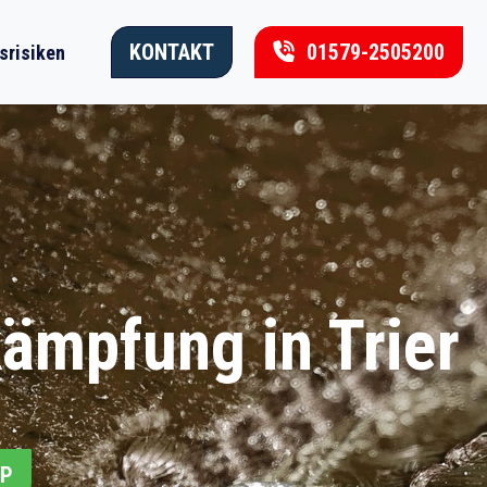
KONTAKT
01579-2505200
srisiken
kämpfung in Trier
PP