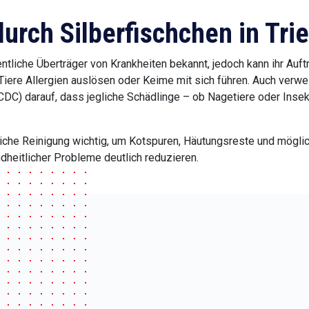
urch Silberfischchen in Trie
sentliche Überträger von Krankheiten bekannt, jedoch kann ihr Au
Tiere Allergien auslösen oder Keime mit sich führen. Auch verwe
n (ECDC) darauf, dass jegliche Schädlinge – ob Nagetiere oder I
liche Reinigung wichtig, um Kotspuren, Häutungsreste und mögli
dheitlicher Probleme deutlich reduzieren.
Methoden zur Silberfischchenbekä
em die Möglichkeit, dass ein Befall durch Silberfischchen auftri
ffektiver Ansatz besteht in der Anwendung von Klebefallen, die 
kommen chemische Präparate wie geeignete Insektizide in Spray-
stets umsichtig und genau gemäß Herstellerhinweisen eingesetz