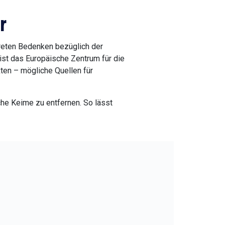
r
ftreten Bedenken bezüglich der
ist das Europäische Zentrum für
nsekten – mögliche Quellen für
che Keime zu entfernen. So lässt
mpfung
Trier
tt. In diesem Fall, stehen mehrere Methoden, um
mit Lockstoffen versehen sind und die Tiere
 oder Köderform als Möglichkeit bereit, wobei
t werden sollten.