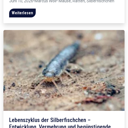
Juni 10, 2026
•
Marcus Wöll
• Mäuse, Ratten, Silberfischchen
Weiterlesen
Lebenszyklus der Silberfischchen –
Entwicklung, Vermehrung und begünstigende