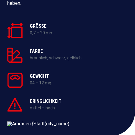
heben.
GRÖSSE
0,7 – 20 mm
FARBE
bräunlich, schwarz, gelblich
GEWICHT
04 – 12 mg
DRINGLICHKEIT
mittel – hoch