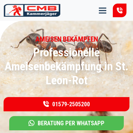
Zum Inhalt springen
AMEISEN BEKÄMPFEN
Professionelle
Ameisenbekämpfung in St.
Leon-Rot
01579-2505200
BERATUNG PER WHATSAPP