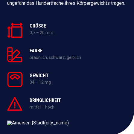
ungefähr das Hundertfache ihres Körpergewichts tragen.
GRÖSSE
0,7 – 20 mm
FARBE
bräunlich, schwarz, gelblich
GEWICHT
04 – 12 mg
DRINGLICHKEIT
mittel – hoch