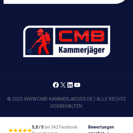
Facebook
X
LinkedIn
YouTube
© 2025 WWW.CMB-KAMMERJAEGER.DE | ALLE RECHTE
VORBEHALTEN.
5,0 / 5
bei 342 Facebook-
Bewertungen