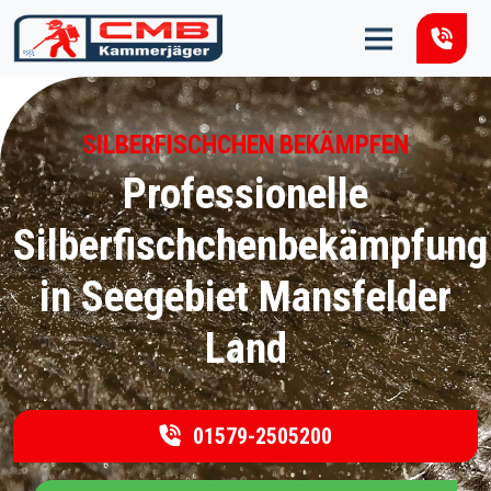
Zum Inhalt springen
SILBERFISCHCHEN BEKÄMPFEN
Professionelle
Silberfischchenbekämpfung
in Seegebiet Mansfelder
Land
01579-2505200