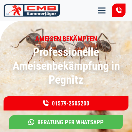
Zum Inhalt springen
AMEISEN BEKÄMPFEN
Professionelle
Ameisenbekämpfung in
Pegnitz
01579-2505200
BERATUNG PER WHATSAPP