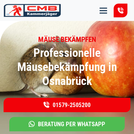
Zum Inhalt springen
MÄUSE BEKÄMPFEN
Professionelle
Mäusebekämpfung in
Osnabrück
01579-2505200
BERATUNG PER WHATSAPP