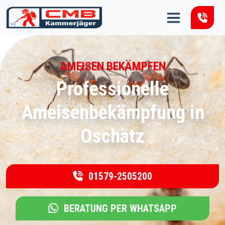
Zum Inhalt springen
AMEISEN BEKÄMPFEN
Professionelle
Ameisenbekämpfung in
Oschatz
01579-2505200
BERATUNG PER WHATSAPP