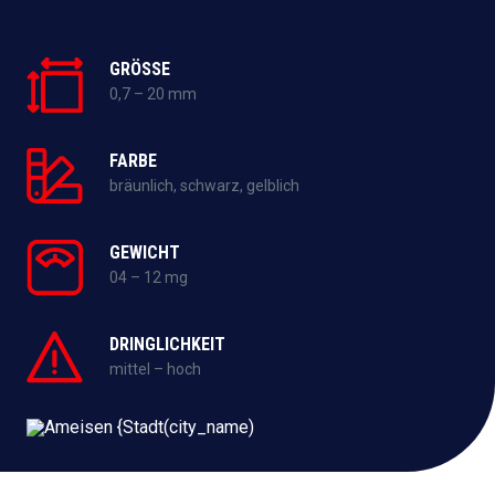
GRÖSSE
0,7 – 20 mm
FARBE
bräunlich, schwarz, gelblich
GEWICHT
04 – 12 mg
DRINGLICHKEIT
mittel – hoch