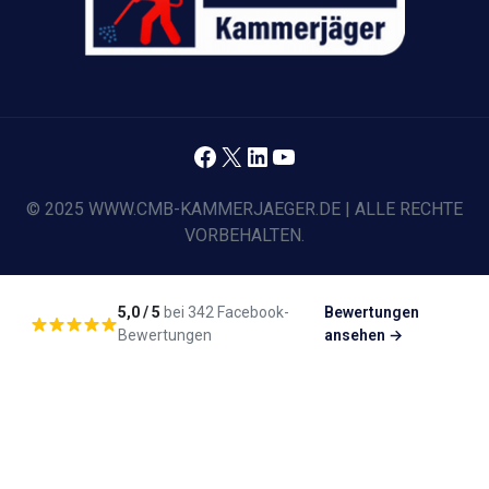
Facebook
X
LinkedIn
YouTube
© 2025 WWW.CMB-KAMMERJAEGER.DE | ALLE RECHTE
VORBEHALTEN.
5,0 / 5
bei 342 Facebook-
Bewertungen
Bewertungen
ansehen →