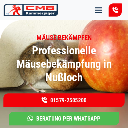
Zum Inhalt springen
MÄUSE BEKÄMPFEN
Professionelle
Mäusebekämpfung in
Nußloch
01579-2505200
BERATUNG PER WHATSAPP