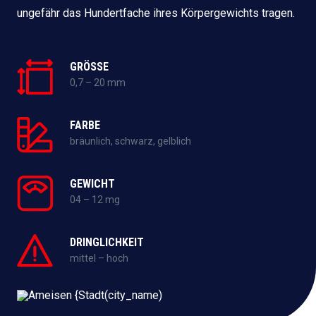
ungefähr das Hundertfache ihres Körpergewichts tragen.
GRÖSSE
0,7 – 20 mm
FARBE
bräunlich, schwarz, gelblich
GEWICHT
04 – 12 mg
DRINGLICHKEIT
mittel – hoch