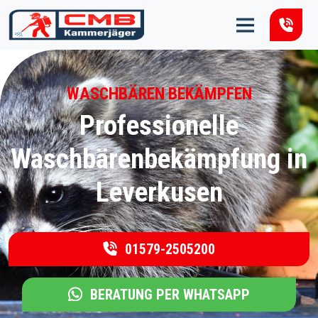
Zum Inhalt springen
WASCHBÄREN BEKÄMPFEN
Professionelle
Waschbärenbekämpfung in
Leverkusen
01579-2505200
BERATUNG PER WHATSAPP