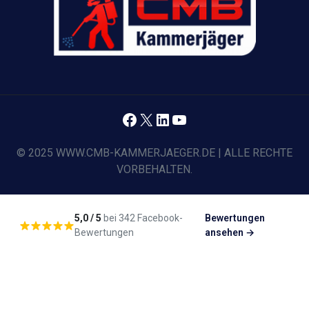
Facebook
X
LinkedIn
YouTube
© 2025 WWW.CMB-KAMMERJAEGER.DE | ALLE RECHTE
VORBEHALTEN.
5,0 / 5
bei 342 Facebook-
Bewertungen
Bewertungen
ansehen →