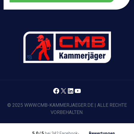
Facebook
X
LinkedIn
YouTube
© 2025 WWW.CMB-KAMMERJAEGER.DE | ALLE RECHTE
VORBEHALTEN.
5,0 / 5
bei 342 Facebook-
Bewertungen