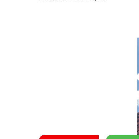
Rufen Sie uns j
und vereinbare
einen Termin.