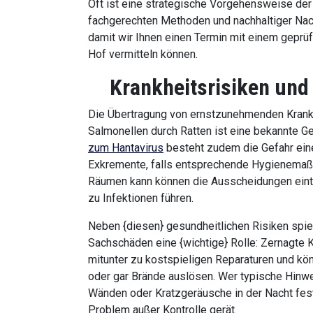
Oft ist eine strategische Vorgehensweise der 
fachgerechten Methoden und nachhaltiger Nach
damit wir Ihnen einen Termin mit einem geprü
Hof vermitteln können.
Krankheitsrisiken u
Die Übertragung von ernstzunehmenden Krank
Salmonellen durch Ratten ist eine bekannte G
zum Hantavirus
besteht zudem die Gefahr ein
Exkremente, falls entsprechende Hygienemaßn
Räumen kann können die Ausscheidungen eint
zu Infektionen führen.
Neben {diesen} gesundheitlichen Risiken spie
Sachschäden eine {wichtige} Rolle: Zernagte
mitunter zu kostspieligen Reparaturen und k
oder gar Brände auslösen. Wer typische Hinwe
Wänden oder Kratzgeräusche in der Nacht fests
Problem außer Kontrolle gerät.