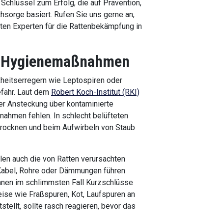
Schlüssel zum Erfolg, die auf Prävention,
sorge basiert. Rufen Sie uns gerne an,
ften Experten für die Rattenbekämpfung in
nd Hygienemaßnahmen
heitserregern wie Leptospiren oder
efahr. Laut dem
Robert Koch-Institut (RKI)
er Ansteckung über kontaminierte
ahmen fehlen. In schlecht belüfteten
rocknen und beim Aufwirbeln von Staub
len auch die von Ratten verursachten
 Kabel, Rohre oder Dämmungen führen
önnen im schlimmsten Fall Kurzschlüsse
ise wie Fraßspuren, Kot, Laufspuren an
tellt, sollte rasch reagieren, bevor das