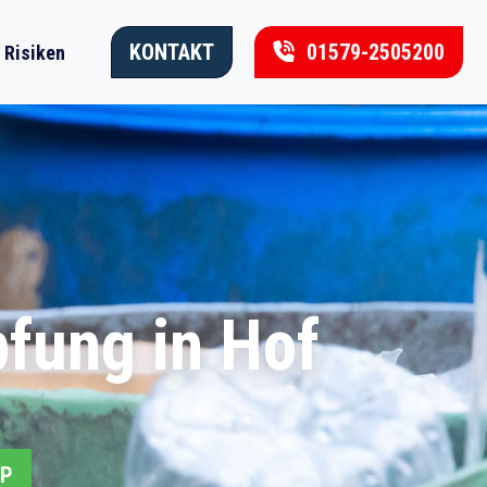
KONTAKT
01579-2505200
Risiken
fung in Hof
PP