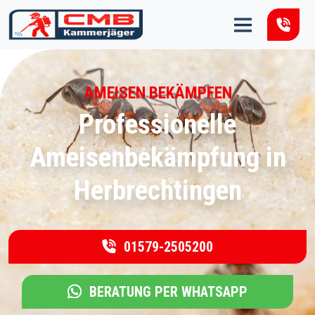
Zum Inhalt springen
AMEISEN BEKÄMPFEN
Professionelle
Ameisenbekämpfung in
Herbrechtingen
01579-2505200
BERATUNG PER WHATSAPP