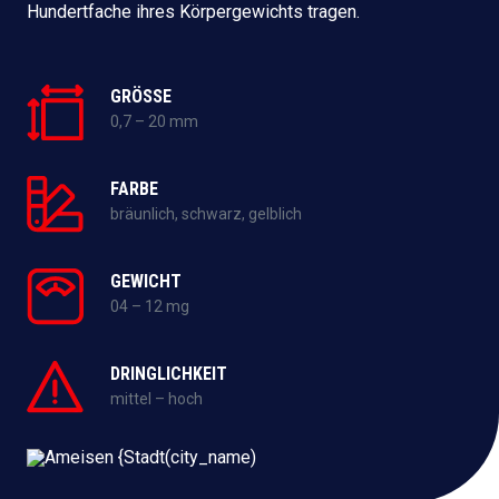
Hundertfache ihres Körpergewichts tragen.
GRÖSSE
0,7 – 20 mm
FARBE
bräunlich, schwarz, gelblich
GEWICHT
04 – 12 mg
DRINGLICHKEIT
mittel – hoch