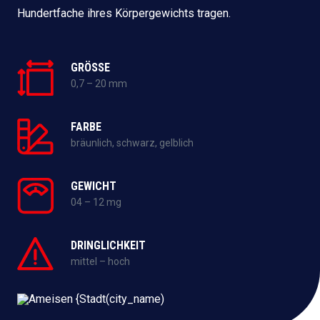
Hundertfache ihres Körpergewichts tragen.
GRÖSSE
0,7 – 20 mm
FARBE
bräunlich, schwarz, gelblich
GEWICHT
04 – 12 mg
DRINGLICHKEIT
mittel – hoch