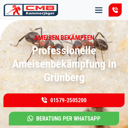
Zum Inhalt springen
AMEISEN BEKÄMPFEN
Professionelle
Ameisenbekämpfung in
Grünberg
01579-2505200
BERATUNG PER WHATSAPP