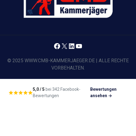
Facebook
X
LinkedIn
YouTube
© 2025 WWW.CMB-KAMMERJAEGER.DE | ALLE RECHTE
VORBEHALTEN.
5,0 / 5
bei 342 Facebook-
Bewertungen
Bewertungen
ansehen →