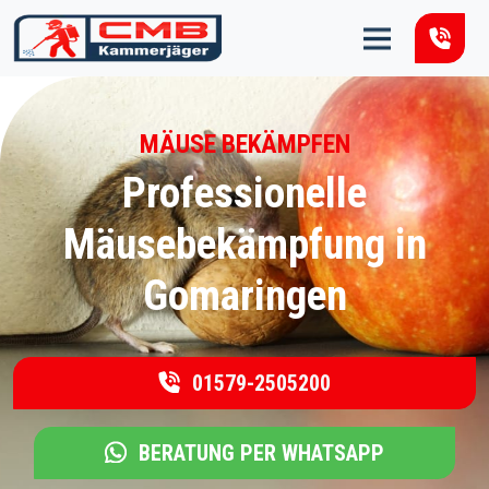
Zum Inhalt springen
MÄUSE BEKÄMPFEN
Professionelle
Mäusebekämpfung in
Gomaringen
01579-2505200
BERATUNG PER WHATSAPP