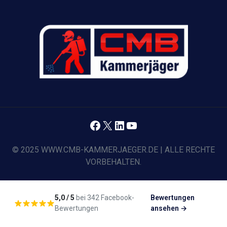
Facebook
X
LinkedIn
YouTube
© 2025 WWW.CMB-KAMMERJAEGER.DE | ALLE RECHTE
VORBEHALTEN.
5,0 / 5
bei 342 Facebook-
Bewertungen
Bewertungen
ansehen →