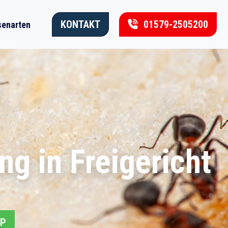
KONTAKT
01579-2505200
enarten
g in Freigericht
PP