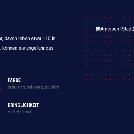
t, davon leben etwa 110 in
, können sie ungefähr das
FARBE
bräunlich, schwarz, gelblich
DRINGLICHKEIT
mittel – hoch