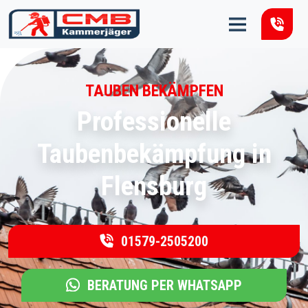
Zum Inhalt springen
TAUBEN BEKÄMPFEN
Professionelle
Taubenbekämpfung in
Flensburg
01579-2505200
BERATUNG PER WHATSAPP