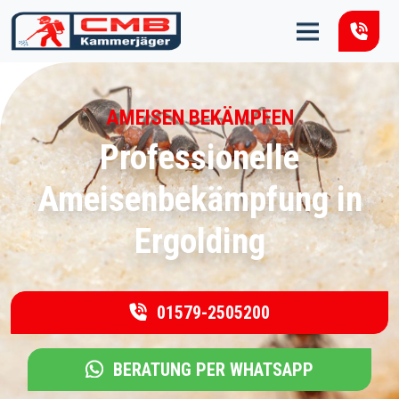
Zum Inhalt springen
AMEISEN BEKÄMPFEN
Professionelle
Ameisenbekämpfung in
Ergolding
01579-2505200
BERATUNG PER WHATSAPP