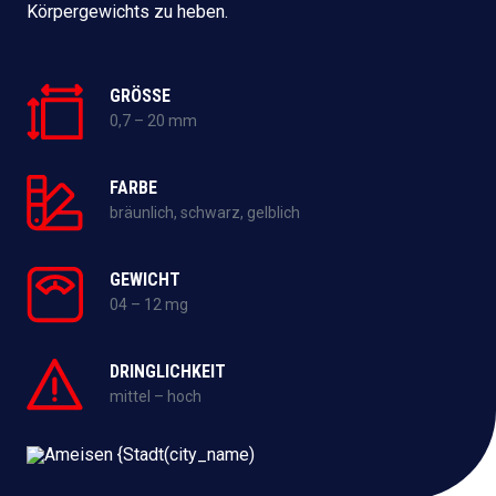
Körpergewichts zu heben.
GRÖSSE
0,7 – 20 mm
FARBE
bräunlich, schwarz, gelblich
GEWICHT
04 – 12 mg
DRINGLICHKEIT
mittel – hoch