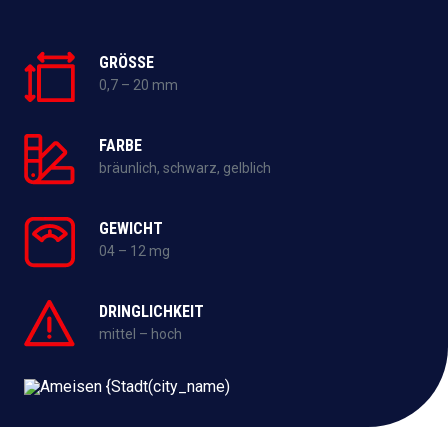
GRÖSSE
0,7 – 20 mm
FARBE
bräunlich, schwarz, gelblich
GEWICHT
04 – 12 mg
DRINGLICHKEIT
mittel – hoch