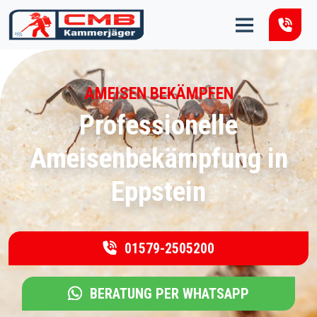
Zum Inhalt springen
AMEISEN BEKÄMPFEN
Professionelle
Ameisenbekämpfung in
Eppstein
01579-2505200
BERATUNG PER WHATSAPP