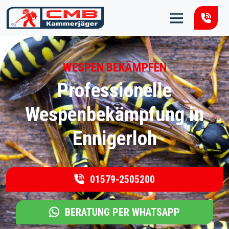
Zum Inhalt springen
WESPEN BEKÄMPFEN
Professionelle
Wespenbekämpfung in
Ennigerloh
01579-2505200
BERATUNG PER WHATSAPP