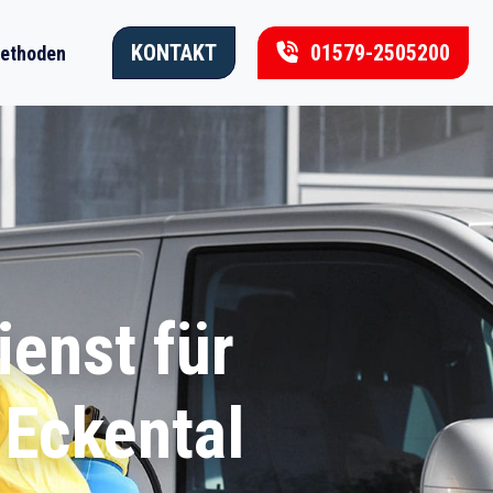
KONTAKT
01579-2505200
ethoden
ienst für
Eckental