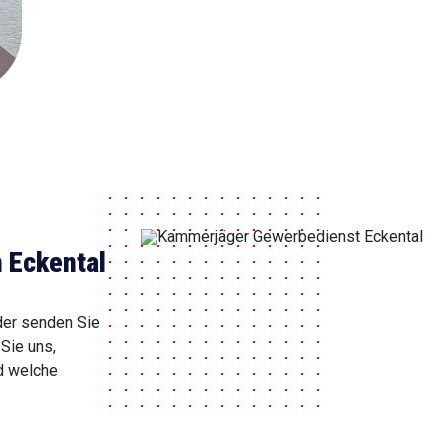
 Eckental
der senden Sie
Sie uns,
d welche