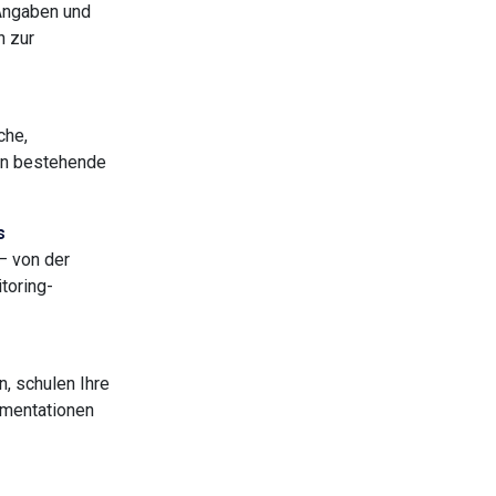
Angaben und
n zur
che,
ten bestehende
s
– von der
toring-
n, schulen Ihre
umentationen