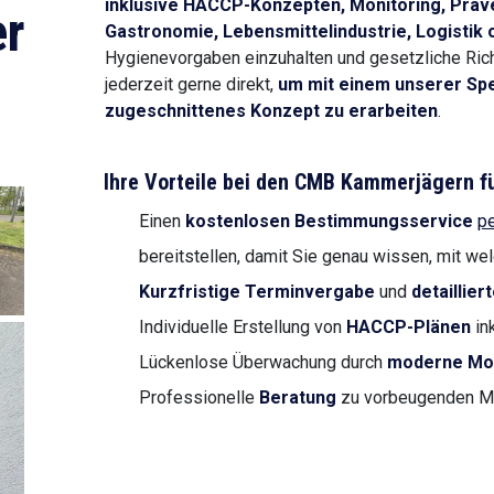
inklusive HACCP-Konzepten, Monitoring, Prä
r
Gastronomie, Lebensmittelindustrie, Logistik 
Hygienevorgaben einzuhalten und gesetzliche Richtl
jederzeit gerne direkt,
um mit einem unserer Spez
zugeschnittenes Konzept zu erarbeiten
.
Ihre Vorteile bei den CMB Kammerjägern f
Einen
kostenlosen Bestimmungsservice
pe
bereitstellen, damit Sie genau wissen, mit we
Kurzfristige Terminvergabe
und
detaillie
Individuelle Erstellung von
HACCP-Plänen
in
Lückenlose Überwachung durch
moderne Mon
Professionelle
Beratung
zu vorbeugenden M