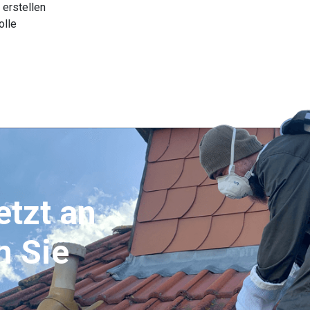
 erstellen
olle
etzt an
n Sie