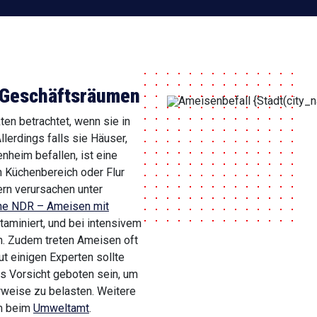
 Geschäftsräumen
en betrachtet, wenn sie in
lerdings falls sie Häuser,
heim befallen, ist eine
 Küchenbereich oder Flur
ern verursachen unter
he NDR – Ameisen mit
aminiert, und bei intensivem
n. Zudem treten Ameisen oft
ut einigen Experten sollte
ts Vorsicht geboten sein, um
rweise zu belasten. Weitere
em beim
Umweltamt
.