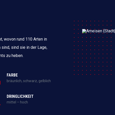
t, wovon rund 110 Arten in
ind, sind sie in der Lage,
hts zu heben.
FARBE
bräunlich, schwarz, gelblich
DRINGLICHKEIT
mittel – hoch