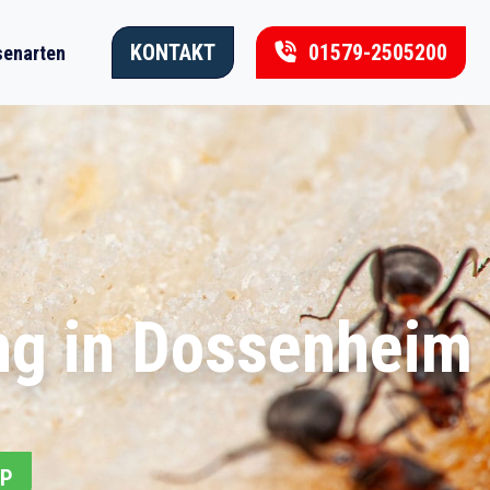
KONTAKT
01579-2505200
enarten
ng in Dossenheim
PP