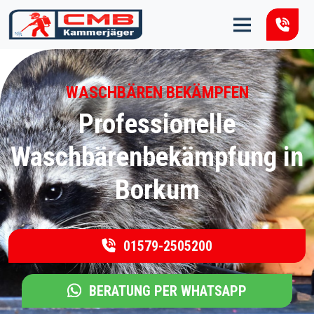
Zum Inhalt springen
WASCHBÄREN BEKÄMPFEN
Professionelle
Waschbärenbekämpfung in
Borkum
01579-2505200
BERATUNG PER WHATSAPP