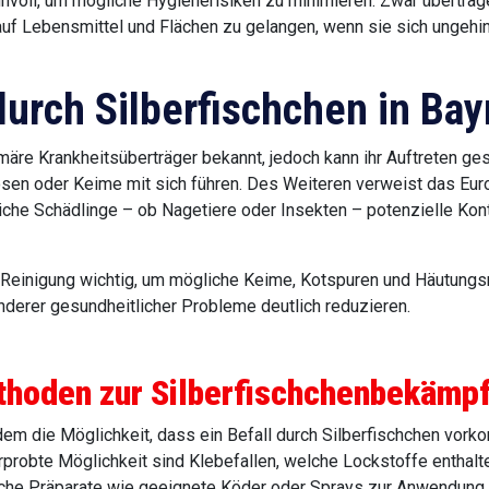
nnvoll, um mögliche Hygienerisiken zu minimieren. Zwar übertrag
 auf Lebensmittel und Flächen zu gelangen, wenn sie sich ungehi
urch Silberfischchen in Bay
imäre Krankheitsüberträger bekannt, jedoch kann ihr Auftreten g
lösen oder Keime mit sich führen. Des Weiteren verweist das Eu
liche Schädlinge – ob Nagetiere oder Insekten – potenzielle Kon
he Reinigung wichtig, um mögliche Keime, Kotspuren und Häutungs
nderer gesundheitlicher Probleme deutlich reduzieren.
thoden zur Silberfischchenbekämp
dem die Möglichkeit, dass ein Befall durch Silberfischchen vor
rprobte Möglichkeit sind Klebefallen, welche Lockstoffe enthalt
he Präparate wie geeignete Köder oder Sprays zur Anwendung b