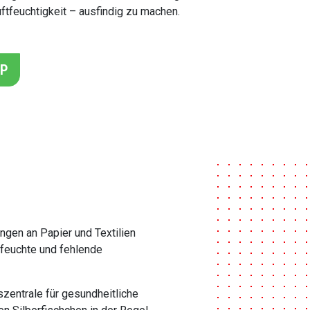
tfeuchtigkeit – ausfindig zu machen.
PP
gen an Papier und Textilien
mfeuchte und fehlende
zentrale für gesundheitliche