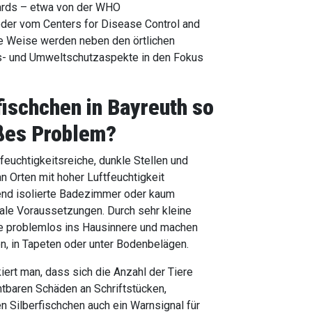
ards – etwa von der WHO
oder vom Centers for Disease Control and
se Weise werden neben den örtlichen
s- und Umweltschutzaspekte in den Fokus
fischchen in Bayreuth
so
ßes Problem?
feuchtigkeitsreiche, dunkle Stellen und
an Orten mit hoher Luftfeuchtigkeit
gend isolierte Badezimmer oder kaum
eale Voraussetzungen. Durch sehr kleine
ie problemlos ins Hausinnere und machen
en, in Tapeten oder unter Bodenbelägen.
skiert man, dass sich die Anzahl der Tiere
tbaren Schäden an Schriftstücken,
 Silberfischchen auch ein Warnsignal für