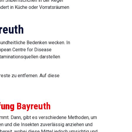
en Silberfischchen in der Regel
ndert in Küche oder Vorratsräumen
reuth
esundheitliche Bedenken wecken. In
ropean Centre for Disease
taminationsquellen darstellen
reste zu entfernen. Auf diese
fung
Bayreuth
kommt. Dann, gibt es verschiedene Methoden, um
en und die Insekten zuverlässig anziehen und
ereit, wobei diese Mittel jedoch umsichtig und