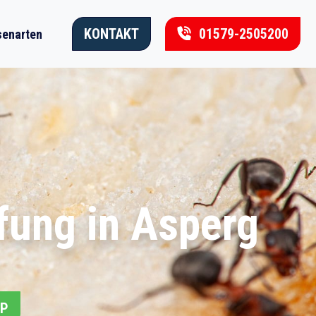
KONTAKT
01579-2505200
enarten
fung in Asperg
PP