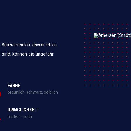
e Ameisenarten, davon leben
 sind, können sie ungefähr
FARBE
bräunlich, schwarz, gelblich
DRINGLICHKEIT
mittel – hoch