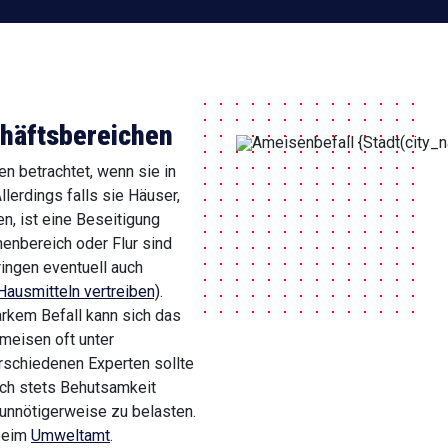
häftsbereichen
n betrachtet, wenn sie in
lerdings falls sie Häuser,
n, ist eine Beseitigung
nbereich oder Flur sind
ringen eventuell auch
ausmitteln vertreiben)
.
rkem Befall kann sich das
meisen oft unter
erschiedenen Experten sollte
ich stets Behutsamkeit
unnötigerweise zu belasten.
 beim
Umweltamt
.