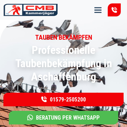
Zum Inhalt springen
TAUBEN BEKÄMPFEN
Professionelle
Taubenbekämpfung in
Aschaffenburg
01579-2505200
BERATUNG PER WHATSAPP