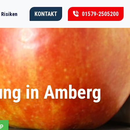
KONTAKT
01579-2505200
Risiken
ung in Amberg
PP