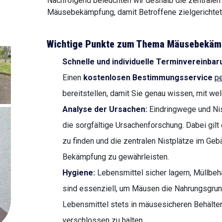
Nachfolgend beleuchten wir deshalb die zentrale
Mäusebekämpfung, damit Betroffene zielgerichtet 
Wichtige Punkte zum Thema Mäusebekäm
Schnelle und individuelle Terminvereinbar
Einen
kostenlosen Bestimmungsservice
pe
bereitstellen, damit Sie genau wissen, mit we
Analyse der Ursachen:
Eindringwege und Nist
die sorgfältige Ursachenforschung. Dabei gilt
zu finden und die zentralen Nistplätze im Gebä
Bekämpfung zu gewährleisten.
Hygiene:
Lebensmittel sicher lagern, Müllbe
sind essenziell, um Mäusen die Nahrungsgrun
Lebensmittel stets in mäusesicheren Behälter
verschlossen zu halten.