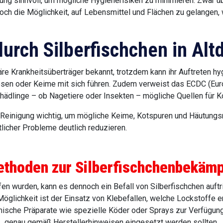
ung sinnvoll, um mögliche Hygienerisiken zu minimieren. Zwar üb
och die Möglichkeit, auf Lebensmittel und Flächen zu gelangen, 
urch Silberfischchen in Alt
märe Krankheitsüberträger bekannt, trotzdem kann ihr Auftreten 
slösen oder Keime mit sich führen. Zudem verweist das ECDC (Eu
chädlinge – ob Nagetiere oder Insekten – mögliche Quellen für K
e Reinigung wichtig, um mögliche Keime, Kotspuren und Häutungsr
licher Probleme deutlich reduzieren.
ethoden zur Silberfischchenbekäm
n wurden, kann es dennoch ein Befall von Silberfischchen auft
Möglichkeit ist der Einsatz von Klebefallen, welche Lockstoffe e
ische Präparate wie spezielle Köder oder Sprays zur Verfügung,
genau gemäß Herstellerhinweisen eingesetzt werden sollten.