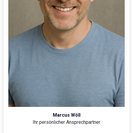
Marcus Wöll
Ihr persönlicher Ansprechpartner
Rufen Sie uns jetzt an und
vereinbaren Sie einen Termin.
Unser Telefonteam rund um Marcus Wöll steht Ihnen bei
Fragen rund um die Schädlingsbekämpfung gerne zur
Verfügung. Rufen Sie uns für Ihre Anfrage gerne direkt an
oder schicken Sie uns Bilder vom Befall per E-Mail oder
WhatsApp, um eine unverbindliche Ersteinschätzung von
unseren Experten zu erhalten.