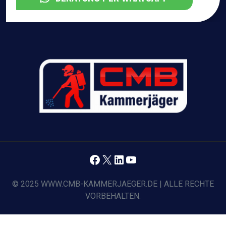
Facebook
X
LinkedIn
YouTube
© 2025 WWW.CMB-KAMMERJAEGER.DE | ALLE RECHTE
VORBEHALTEN.