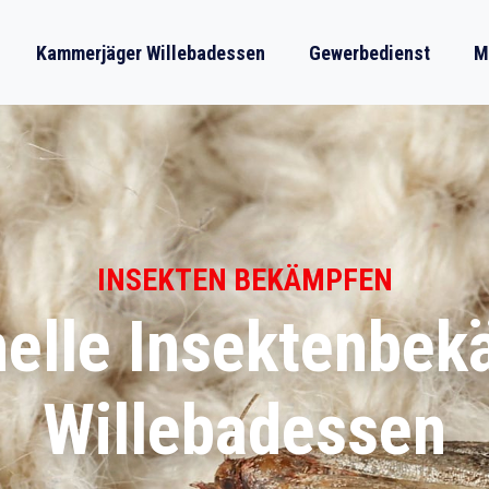
Kammerjäger Willebadessen
Gewerbedienst
M
INSEKTEN BEKÄMPFEN
nelle Insektenbek
Willebadessen