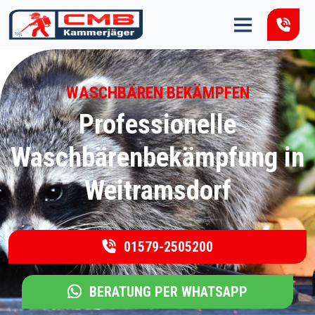
Zum Inhalt springen
WASCHBÄREN BEKÄMPFEN
Professionelle
Waschbärenbekämpfung in
Weitramsdorf
01579-2505200
BERATUNG PER WHATSAPP