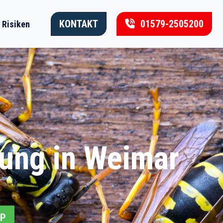
KONTAKT
01579-2505200
Risiken
ung in Weimar
PP