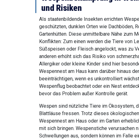
und Risiken
Als staatenbildende Insekten errichten Wespe
geschützten, dunklen Orten wie Dachböden, R
Gartenhütten. Diese unmittelbare Nähe zum Me
Konflikten: Zum einen werden die Tiere von L
Süßspeisen oder Fleisch angelockt, was zu Ve
anderen erhöht sich das Risiko von schmerzha
Allergiker oder kleine Kinder sind hier besond
Wespennest am Haus kann darüber hinaus den
beeinträchtigen, wenn es unkontrolliert wächs
Wespenflug beobachtet oder ein Nest entdeckt,
bevor das Problem außer Kontrolle gerät.
Wespen sind nützliche Tiere im Ökosystem, d
Blattläuse fressen. Trotz dieses ökologische
Wespennest am Haus oder im Garten erheblich
mit sich bringen. Wespenstiche verursachen n
Schwellungen aus, sondern können im Falle ein