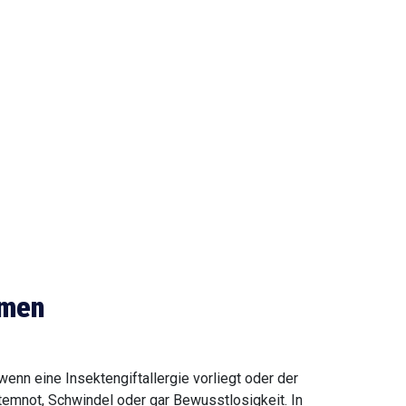
hmen
nn eine Insektengiftallergie vorliegt oder der
temnot, Schwindel oder gar Bewusstlosigkeit. In