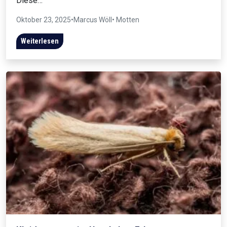
Diese…
Oktober 23, 2025
•
Marcus Wöll
• Motten
Weiterlesen