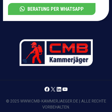
BERATUNG PER WHATSAPP
Facebook
X
LinkedIn
YouTube
© 2025 WWW.CMB-KAMMERJAEGER.DE | ALLE RECHTE
VORBEHALTEN.