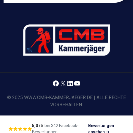
Facebook
X
LinkedIn
YouTube
© 2025 WWW.CMB-KAMMERJAEGER.DE | ALLE RECHTE
VORBEHALTEN.
5,0 / 5
bei 342 Facebook-
Bewertungen
Bewertungen
ansehen →