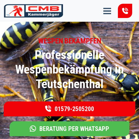
Zum Inhalt springen
WESPEN BEKÄMPFEN
Professionelle
Wespenbekämpfung in
Teutschenthal
01579-2505200
BERATUNG PER WHATSAPP