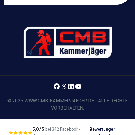
Facebook
X
LinkedIn
YouTube
© 2025 WWW.CMB-KAMMERJAEGER.DE | ALLE RECHTE
VORBEHALTEN.
5,0 / 5
bei 342 Facebook-
Bewertungen