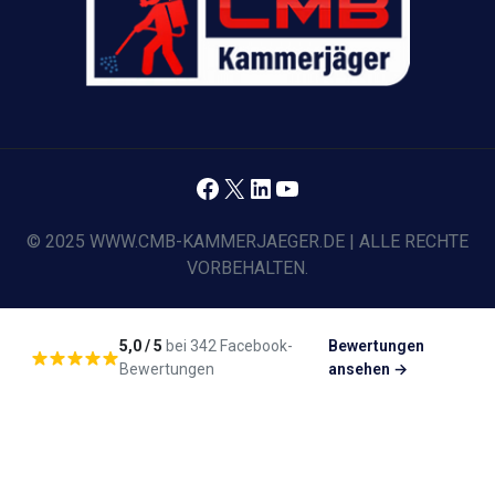
Facebook
X
LinkedIn
YouTube
© 2025 WWW.CMB-KAMMERJAEGER.DE | ALLE RECHTE
VORBEHALTEN.
5,0 / 5
bei 342 Facebook-
Bewertungen
Bewertungen
ansehen →