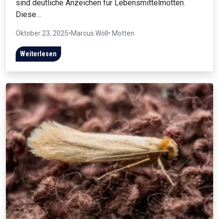
sind deutliche Anzeichen für Lebensmittelmotten.
Diese…
Oktober 23, 2025
•
Marcus Wöll
• Motten
Weiterlesen