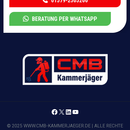
01579-2505200
BERATUNG PER WHATSAPP
Facebook
X
LinkedIn
YouTube
© 2025 WWW.CMB-KAMMERJAEGER.DE | ALLE RECHTE