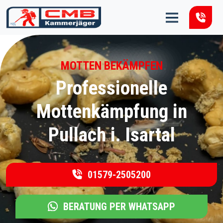
Zum Inhalt springen
MOTTEN BEKÄMPFEN
Professionelle
Mottenkämpfung in
Pullach i. Isartal
01579-2505200
BERATUNG PER WHATSAPP