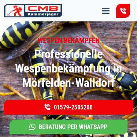
Zum Inhalt springen
WESPEN BEKÄMPFEN
Professionelle
Wespenbekämpfung in
Mörfelden-Walldorf
01579-2505200
BERATUNG PER WHATSAPP