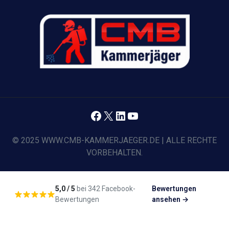
Facebook
X
LinkedIn
YouTube
© 2025 WWW.CMB-KAMMERJAEGER.DE | ALLE RECHTE
VORBEHALTEN.
5,0 / 5
bei 342 Facebook-
Bewertungen
Bewertungen
ansehen →