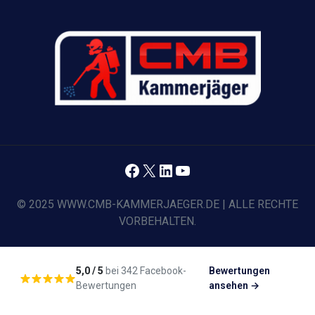
Facebook
X
LinkedIn
YouTube
© 2025 WWW.CMB-KAMMERJAEGER.DE | ALLE RECHTE
VORBEHALTEN.
5,0 / 5
bei 342 Facebook-
Bewertungen
Bewertungen
ansehen →