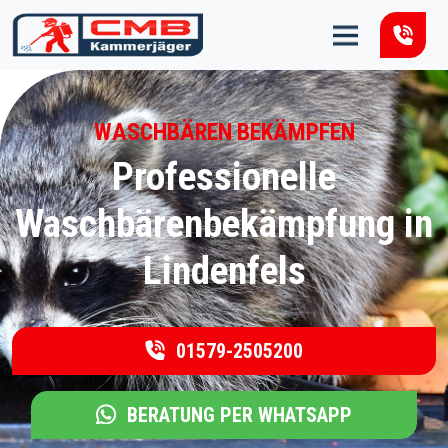
Zum Inhalt springen
WASCHBÄREN BEKÄMPFEN
Professionelle
Waschbärenbekämpfung in
Lindenfels
01579-2505200
BERATUNG PER WHATSAPP