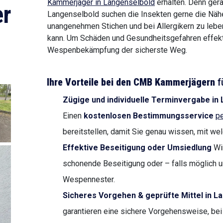
Kammerjäger in Langenselbold
erhalten. Denn gera
r
Langenselbold suchen die Insekten gerne die Nä
unangenehmen Stichen und bei Allergikern zu lebe
kann. Um Schäden und Gesundheitsgefahren effekti
Wespenbekämpfung der sicherste Weg.
Ihre Vorteile bei den CMB Kammerjägern
f
Zügige und individuelle Terminvergabe in
Einen
kostenlosen Bestimmungsservice
pe
bereitstellen, damit Sie genau wissen, mit we
Effektive Beseitigung oder Umsiedlung
Wir
schonende Beseitigung oder – falls möglich u
Wespennester.
Sicheres Vorgehen & geprüfte Mittel in L
garantieren eine sichere Vorgehensweise, bei