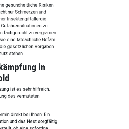
e gesundheitliche Risiken
icht nur Schmerzen und
er Insektengiftallergie
 Gefahrensituationen zu
n fachgerecht zu vergrämen
sie eine tatsächliche Gefahr
n die gesetzlichen Vorgaben
hutz stehen.
kämpfung in
old
ung ist es sehr hilfreich,
bung des vermuteten
rmin direkt bei Ihnen: Ein
uation und das Nest sorgfältig
stellt, ob eine sofortige