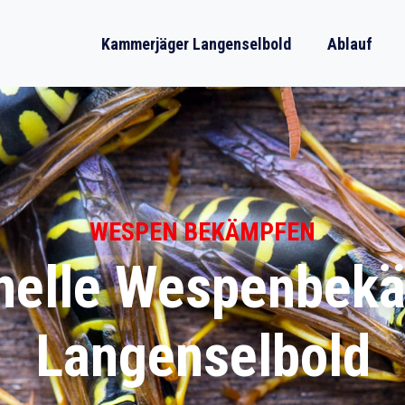
Kammerjäger Langenselbold
Ablauf
WESPEN BEKÄMPFEN
nelle Wespenbek
Langenselbold