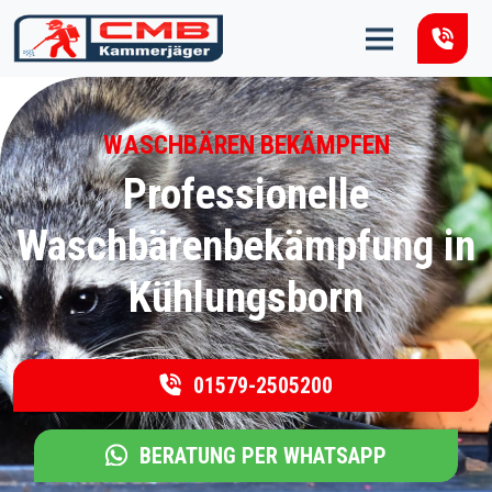
Zum Inhalt springen
WASCHBÄREN BEKÄMPFEN
Professionelle
Waschbärenbekämpfung in
Kühlungsborn
01579-2505200
BERATUNG PER WHATSAPP