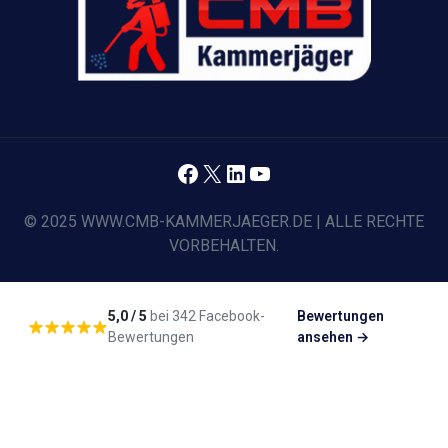
Facebook
X
LinkedIn
YouTube
© 2025 WWW.CMB-KAMMERJAEGER.DE | ALLE RECHTE
VORBEHALTEN.
5,0 / 5
bei 342 Facebook-
Bewertungen
Bewertungen
ansehen →